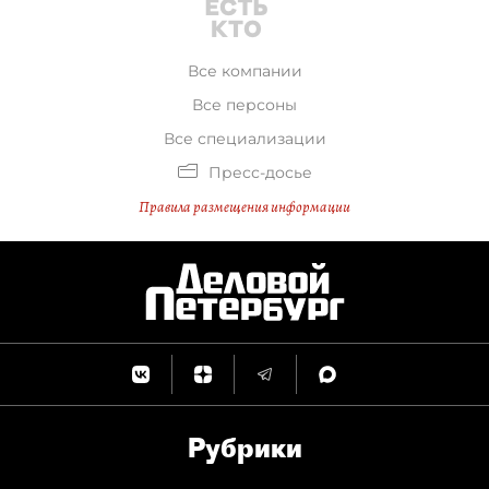
Все компании
Все персоны
Все специализации
Пресс-досье
Правила размещения информации
Рубрики