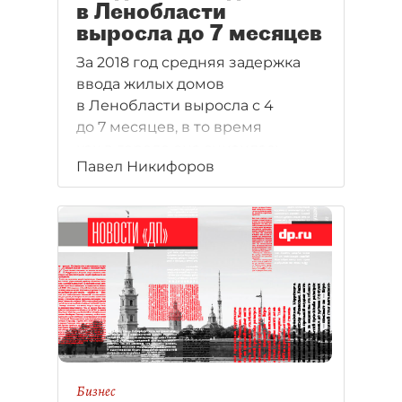
в Ленобласти
выросла до 7 месяцев
За 2018 год средняя задержка
ввода жилых домов
в Ленобласти выросла с 4
до 7 месяцев, в то время
как в городе она снизилась
Павел Никифоров
до 2,9 месяца, подсчитали
аналитики ЕРЗ.
Бизнес