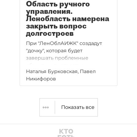
Область ручного
управления.
Ленобласть намерена
закрыть вопрос
долгостроев
При "ЛенОблАИЖК" создадут
"дочку", которая будет
завершать проблемные
объекты и продавать в них
Наталья Бурковская, Павел
оставшиеся квартиры.
Никифоров
Показать все