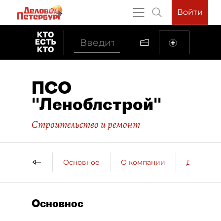
Войти
ПСО
"Леноблстрой"
Строительство и ремонт
Основное
О компании
ДП о ко
Основное