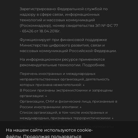
Зарегистрировано Федеральной службой по
надзору в сфере связи, информационных
технологий и массовых коммуникаций
(Роскомнадзор), номер свидетельства ЭЛ № ФС 77
- 65426 от 18.04.2016г.
Функционирует при финансовой поддержке
Министерства цифрового развития, связи и
массовых коммуникаций Российской Федерации.
На информационном ресурсе применяются
рекомендательные технологии. Подробнее.
Перечень иностранных и международных
неправительственных организаций, деятельность
↓
которых признана нежелательной:
В России признаны экстремистскими и запрещены
↓
организации:
Организации, СМИ и физические лица, признанные в
↓
России иностранными агентами:
Список организаций, в том числе иностранных и
↓
международных, признанных террористическими
Настоящий ресурс может содержать материалы
На нашем сайте используются cookie-
18+
файлы. Продолжая пользоваться