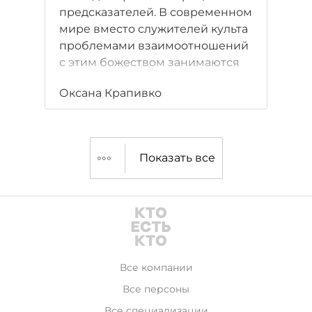
предсказателей. В современном
мире вместо служителей культа
проблемами взаимоотношений
с этим божеством занимаются
врачи, которых интересуют
Оксана Крапивко
расстройства, проявляющиеся в
организме после переключения
на ночь в режим "автопилота".
Показать все
Все компании
Все персоны
Все специализации