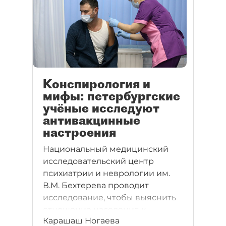
Конспирология и
мифы: петербургские
учёные исследуют
антивакцинные
настроения
Национальный медицинский
исследовательский центр
психиатрии и неврологии им.
В.М. Бехтерева проводит
исследование, чтобы выяснить
отношение населения к
Карашаш Ногаева
вакцинации от COVID-19. Учёные