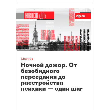
надеются узнать, как и откуда
появляются антивакцинные
настроения, и что на них влияет.
Полученные результаты
помогут разработать меры по
преодолению негативного
отношения к вакцинации и
развеять мифы, связанные с
вакциной.
Мнения
Ночной дожор. От
безобидного
переедания до
расстройства
психики — один шаг