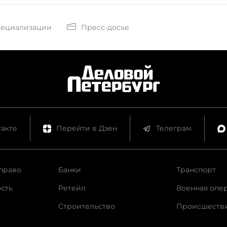
пециализации
Пресс-досье
акте
Перейти в Дзен
Телеграм
право
Банки
Транспорт
сть
Ретейл
Военная опе
Строительство
Происшеств