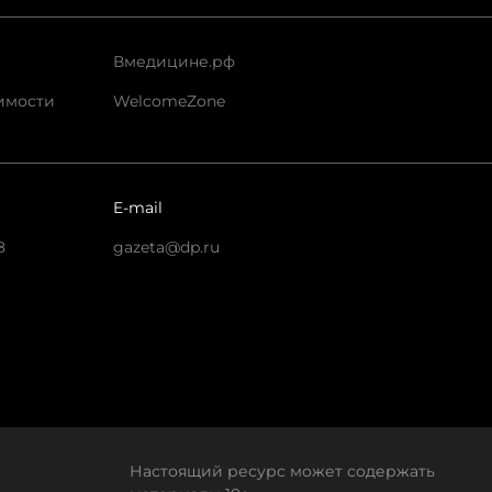
Вмедицине.рф
имости
WelcomeZone
E-mail
8
gazeta@dp.ru
Настоящий ресурс может содержать