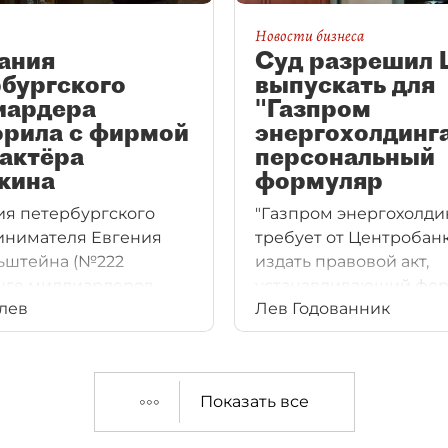
Новости бизнеса
ания
Суд разрешил 
бургского
выпускать для
иардера
"Газпром
орила с фирмой
энергохолдинг
актёра
персональный
кина
формуляр
я петербургского
"Газпром энергохолди
инимателя Евгения
требует от Центробан
ьштейна (№222
издать правовой акт,
нге миллиардеров
устанавливающий фо
лев
Лев Годованник
2025) взыскала почти
и порядок направлен
ублей с продюсерского
уведомлений о нерас
Владимира Смолкина,
информации
вестного актёра
в Государственный
Показать все
Смолкина.
информационный рес
бухгалтерской отчётно