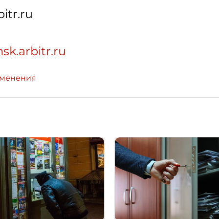
itr.ru
sk.arbitr.ru
зменения