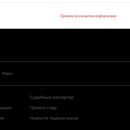
Правила размещения информации
Макс
Судебный репортер
рация
Проект года
ия
Новости подписчиков