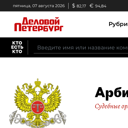
$
€
пятница, 07 августа 2026
82,17
94,84
Рубр
Арби
Судебные о