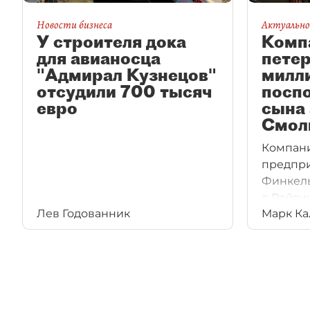
Новости бизнеса
Актуально
У строителя дока
Комп
для авианосца
петер
"Адмирал Кузнецов"
милл
отсудили 700 тысяч
посп
евро
сына 
Смол
Компани
предпр
Финкел
в Рейти
Лев Годованник
Марк Ка
"ДП" — 
3 млн р
центра 
сына из
Бориса 