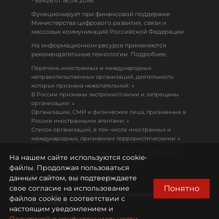
- 65426 от 18.04.2016г.
Функционирует при финансовой поддержке
Министерства цифрового развития, связи и
массовых коммуникаций Российской Федерации.
На информационном ресурсе применяются
рекомендательные технологии. Подробнее.
Перечень иностранных и международных
неправительственных организаций, деятельность
↓
которых признана нежелательной:
В России признаны экстремистскими и запрещены
↓
организации:
Организации, СМИ и физические лица, признанные в
↓
России иностранными агентами:
Список организаций, в том числе иностранных и
↓
международных, признанных террористическими
Настоящий ресурс может содержать материалы
На нашем сайте используются cookie-
18+
файлы. Продолжая пользоваться
данным сайтом, вы подтверждаете
Политика конфиденциальности
Понятно
свое согласие на использование
Правила использования информационных
файлов cookie в соответствии с
материалов
настоящим уведомлением и