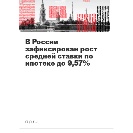
петербургским строителям
в будущем году в 1–2 млрд
рублей, а всем российским
застройщикам — в сумму
до 20 млрд рублей
недополученной выручки.
В России
зафиксирован рост
средней ставки по
ипотеке до 9,57%
dp.ru