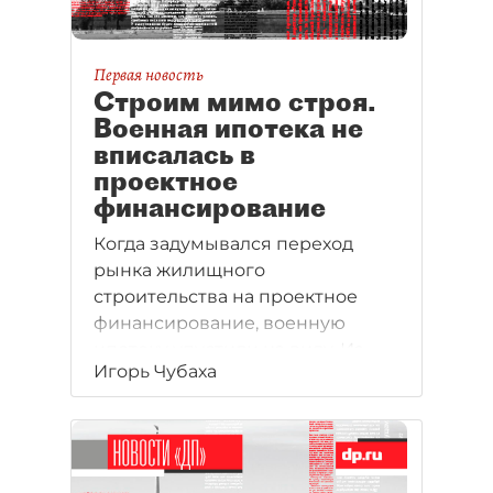
Первая новость
Строим мимо строя.
Военная ипотека не
вписалась в
проектное
финансирование
Когда задумывался переход
рынка жилищного
строительства на проектное
финансирование, военную
ипотеку упустили из виду. Из–
Игорь Чубаха
за этого и по ряду других
причин военнослужащие могут
взять кредит на квартиру далеко
не в любой новостройке. Эта
халатность может обойтись