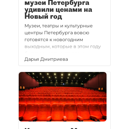
музеи Петербурга
удивили ценами на
Новый год
Музеи, театры и культурные
центры Петербурга вовсю
готовятся к новогодним
выходным, которые в этом году
будут рекордно длинными.
Дарья Дмитриева
Посетителей снова ждут
огромные очереди и дорогие
билеты. Которые, впрочем,
на некоторые события уже
почти раскуплены.