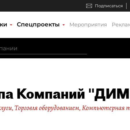
Подписаться
ики
Спецпроекты
Мероприятия
Рекла
па Компаний "ДИ
слуги
,
Торговля оборудованием
,
Компьютерная те