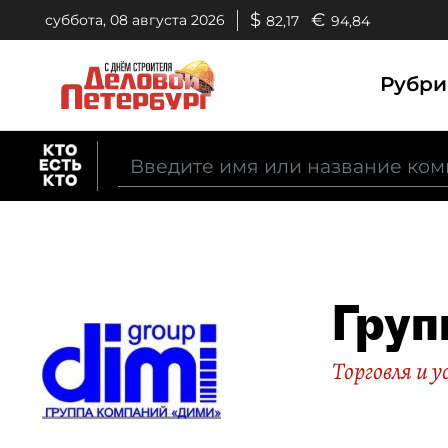
$
€
суббота, 08 августа 2026
82,17
94,84
Рубр
Груп
Торговля и у