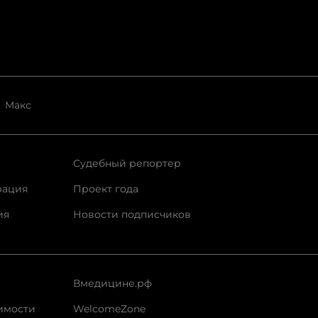
Макс
Судебный репортер
рация
Проект года
ия
Новости подписчиков
Вмедицине.рф
имости
WelcomeZone