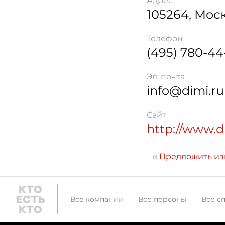
Адрес
105264
,
Мос
Телефон
(495) 780-44
Эл. почта
info@dimi.ru
Сайт
http://www.d
Предложить и
Все компании
Все персоны
Все с