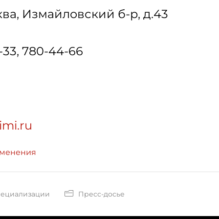
ква
,
Измайловский б-р, д.43
-33, 780-44-66
imi.ru
зменения
пециализации
Пресс-досье