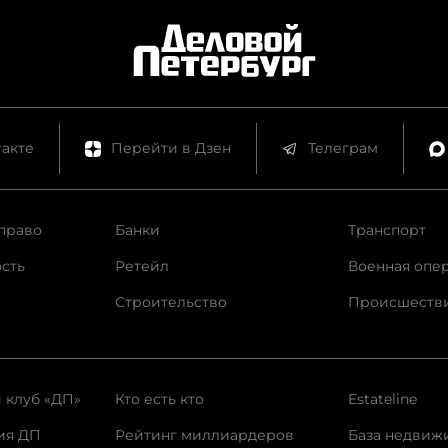
акте
Перейти в Дзен
Телеграм
право
Банки
Транспорт
сть
Ретейл
Военная опе
Строительство
Происшеств
 клуб «ДП»
Кто есть кто
Estateline
ия ДП
Рейтинг миллиардеров
База недвиж