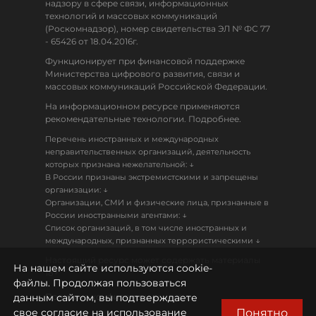
надзору в сфере связи, информационных
технологий и массовых коммуникаций
(Роскомнадзор), номер свидетельства ЭЛ № ФС 77
- 65426 от 18.04.2016г.
Функционирует при финансовой поддержке
Министерства цифрового развития, связи и
массовых коммуникаций Российской Федерации.
На информационном ресурсе применяются
рекомендательные технологии. Подробнее.
Перечень иностранных и международных
неправительственных организаций, деятельность
↓
которых признана нежелательной:
В России признаны экстремистскими и запрещены
↓
организации:
Организации, СМИ и физические лица, признанные в
↓
России иностранными агентами:
Список организаций, в том числе иностранных и
↓
международных, признанных террористическими
Настоящий ресурс может содержать материалы
На нашем сайте используются cookie-
18+
файлы. Продолжая пользоваться
данным сайтом, вы подтверждаете
Политика конфиденциальности
Понятно
свое согласие на использование