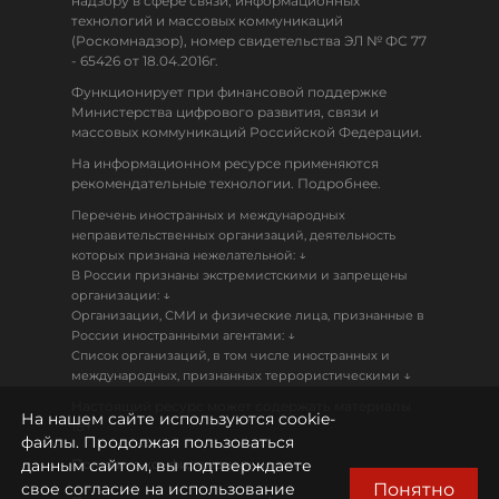
надзору в сфере связи, информационных
технологий и массовых коммуникаций
(Роскомнадзор), номер свидетельства ЭЛ № ФС 77
- 65426 от 18.04.2016г.
Функционирует при финансовой поддержке
Министерства цифрового развития, связи и
массовых коммуникаций Российской Федерации.
На информационном ресурсе применяются
рекомендательные технологии. Подробнее.
Перечень иностранных и международных
неправительственных организаций, деятельность
↓
которых признана нежелательной:
В России признаны экстремистскими и запрещены
↓
организации:
Организации, СМИ и физические лица, признанные в
↓
России иностранными агентами:
Список организаций, в том числе иностранных и
↓
международных, признанных террористическими
Настоящий ресурс может содержать материалы
На нашем сайте используются cookie-
18+
файлы. Продолжая пользоваться
данным сайтом, вы подтверждаете
Политика конфиденциальности
Понятно
свое согласие на использование