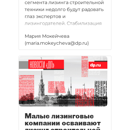
сегмента лизинга строительной
техники недолго будут радовать
глаз экспертов и
лизингодателей. Стабилизация
на рынке строительства
Мария Мокейчева
уменьшит показатели роста и в
(maria.mokeycheva@dp.ru)
лизинге.
Малые лизинговые
компании осваивают
лизинг строительной