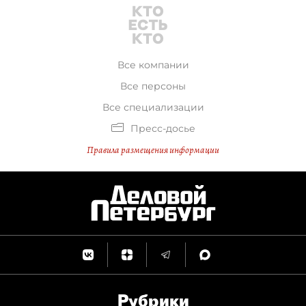
Все компании
Все персоны
Все специализации
Пресс-досье
Правила размещения информации
Рубрики