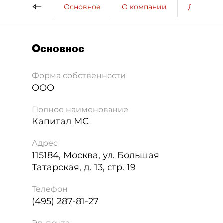
Основное
О компании
ДП о ко
Основное
Форма собственности
ООО
Полное наименование
Капитал МС
Адрес
115184
,
Москва
,
ул. Большая
Татарская, д. 13, стр. 19
Телефон
(495) 287-81-27
Эл. почта