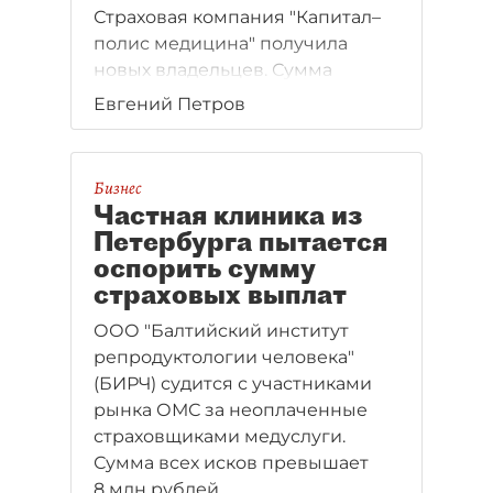
Страховая компания "Капитал–
полис медицина" получила
новых владельцев. Сумма
сделки не разглашается.
Евгений Петров
Бизнес
Частная клиника из
Петербурга пытается
оспорить сумму
страховых выплат
ООО "Балтийский институт
репродуктологии человека"
(БИРЧ) судится с участниками
рынка ОМС за неоплаченные
страховщиками медуслуги.
Сумма всех исков превышает
8 млн рублей.