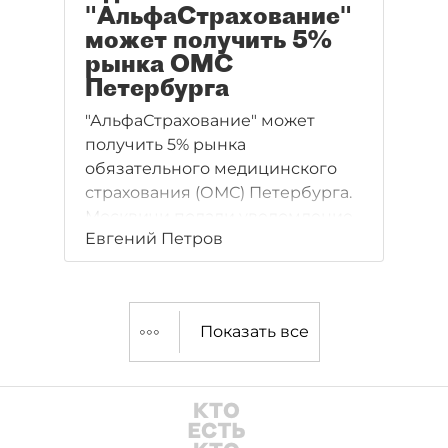
"АльфаСтрахование"
может получить 5%
рынка ОМС
Петербурга
"АльфаСтрахование" может
получить 5% рынка
обязательного медицинского
страхования (ОМС) Петербурга.
Москвичи подали уведомление
Евгений Петров
в ФАС о покупке местного
страховщика "Капитал–полис
Мед".
Показать все