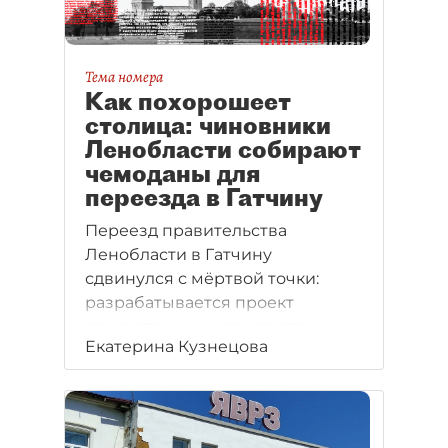
Тема номера
Как похорошеет
столица: чиновники
Ленобласти собирают
чемоданы для
переезда в Гатчину
Переезд правительства
Ленобласти в Гатчину
сдвинулся с мёртвой точки:
разрабатывается проект
реконструкции домов, где
Екатерина Кузнецова
разместят часть комитетов.
Впрочем, пока речь идёт
об относительно небольшом
числе чиновников.