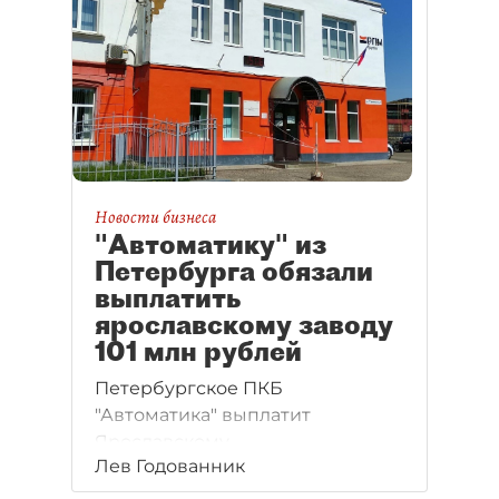
Новости бизнеса
"Автоматику" из
Петербурга обязали
выплатить
ярославскому заводу
101 млн рублей
Петербургское ПКБ
"Автоматика" выплатит
Ярославскому
Лев Годованник
вагоноремонтному заводу
"Ремпутьмаш" (входит в группу