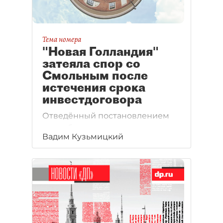
Тема номера
"Новая Голландия"
затеяла спор со
Смольным после
истечения срока
инвестдоговора
Отведённый постановлением
петербургского правительства
Вадим Кузьмицкий
срок на реконструкцию "Новой
Голландии" истёк. Работы
не завершены. Инвестор подал
в суд на комитет
имущественных отношений.