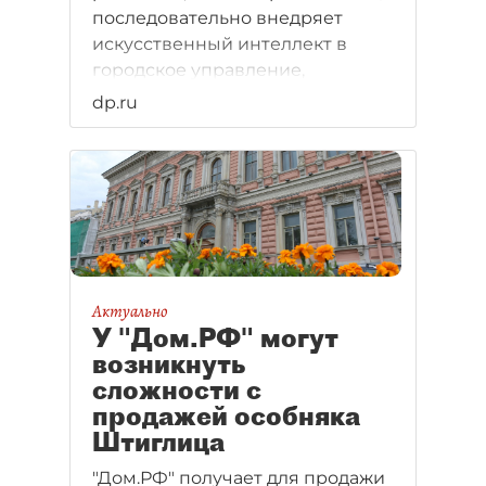
последовательно внедряет
искусственный интеллект в
городское управление,
медицину, транспорт и ЖКХ,
dp.ru
превращая ИИ из эксперимента
в повседневный инструмент.
Актуально
У "Дом.РФ" могут
возникнуть
сложности с
продажей особняка
Штиглица
"Дом.РФ" получает для продажи