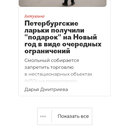
Актуально
Петербургские
ларьки получили
"подарок" на Новый
год в виде очередных
ограничений
Смольный собирается
запретить торговлю
в нестационарных объектах
(НТО) на территориях
многоквартирных домов и там,
Дарья Дмитриева
где запрещена разносная
торговля.
Показать все