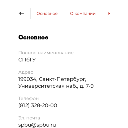
Основное
О компании
Контактн
Основное
Полное наименование
СПбГУ
Адрес
199034
,
Санкт-Петербург
,
Университетская наб., д. 7-9
Телефон
(812) 328-20-00
Эл. почта
spbu@spbu.ru