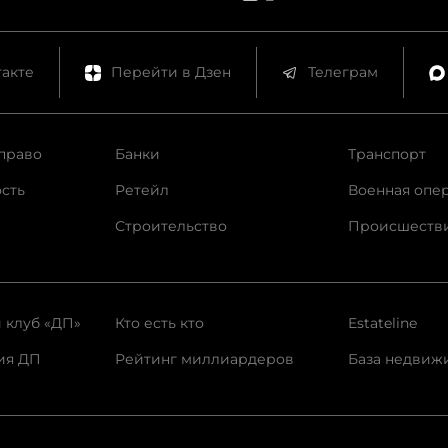
акте
Перейти в Дзен
Телеграм
право
Банки
Транспорт
сть
Ретейл
Военная опе
Строительство
Происшеств
 клуб «ДП»
Кто есть кто
Estateline
ия ДП
Рейтинг миллиардеров
База недвиж