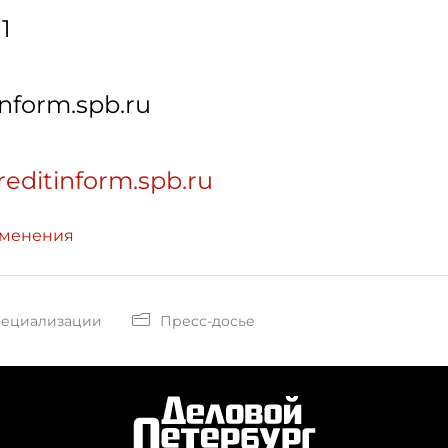
1
nform.spb.ru
reditinform.spb.ru
зменения
пециализации
Пресс-досье