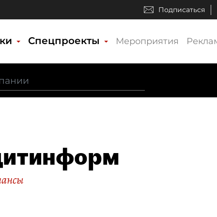
Подписаться
ики
Спецпроекты
Мероприятия
Рекла
дитинформ
нансы