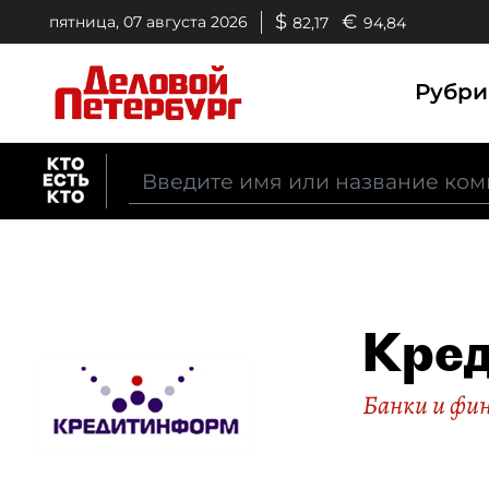
$
€
пятница, 07 августа 2026
82,17
94,84
Рубр
Кре
Банки и фи