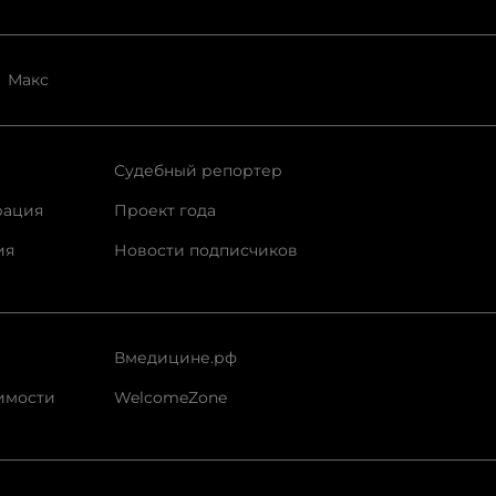
Макс
Судебный репортер
рация
Проект года
ия
Новости подписчиков
Вмедицине.рф
имости
WelcomeZone