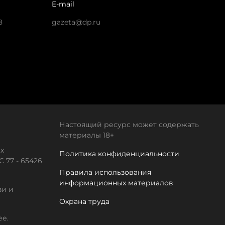
E-mail
8
gazeta@dp.ru
Настоящий ресурс может содержать
материалы 18+
х
Политика конфиденциальности
 77 - 65426
Правила использования
информационных материалов
зи и
Охрана труда
ее.