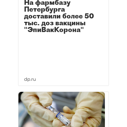
На фармбазу
Петербурга
доставили более 50
тыс. доз вакцины
"ЭпиВакКорона"
dp.ru