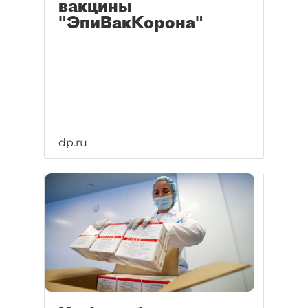
вакцины
"ЭпиВакКорона"
dp.ru