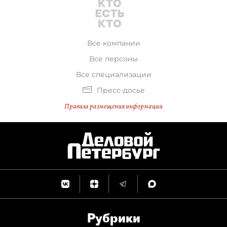
Все компании
Все персоны
Все специализации
Пресс-досье
Правила размещения информации
Рубрики