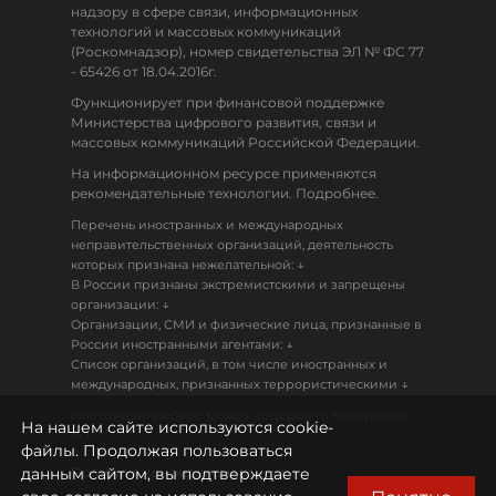
надзору в сфере связи, информационных
технологий и массовых коммуникаций
(Роскомнадзор), номер свидетельства ЭЛ № ФС 77
- 65426 от 18.04.2016г.
Функционирует при финансовой поддержке
Министерства цифрового развития, связи и
массовых коммуникаций Российской Федерации.
На информационном ресурсе применяются
рекомендательные технологии. Подробнее.
Перечень иностранных и международных
неправительственных организаций, деятельность
↓
которых признана нежелательной:
В России признаны экстремистскими и запрещены
↓
организации:
Организации, СМИ и физические лица, признанные в
↓
России иностранными агентами:
Список организаций, в том числе иностранных и
↓
международных, признанных террористическими
Настоящий ресурс может содержать материалы
На нашем сайте используются cookie-
18+
файлы. Продолжая пользоваться
данным сайтом, вы подтверждаете
Политика конфиденциальности