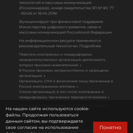
технологий и массовых коммуникаций
(Роскомнадзор), номер свидетельства ЭЛ № ФС 77
- 65426 от 18.04.2016г.
Функционирует при финансовой поддержке
Министерства цифрового развития, связи и
массовых коммуникаций Российской Федерации.
На информационном ресурсе применяются
рекомендательные технологии. Подробнее.
Перечень иностранных и международных
неправительственных организаций, деятельность
↓
которых признана нежелательной:
В России признаны экстремистскими и запрещены
↓
организации:
Организации, СМИ и физические лица, признанные в
↓
России иностранными агентами:
Список организаций, в том числе иностранных и
↓
международных, признанных террористическими
Настоящий ресурс может содержать материалы
На нашем сайте используются cookie-
18+
файлы. Продолжая пользоваться
данным сайтом, вы подтверждаете
Политика конфиденциальности
Понятно
свое согласие на использование
Правила использования информационных