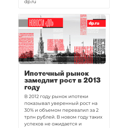
dp.ru
сокращение расходов на оборот
и печатание бумажных денег.
Банкиры инициативу
поддерживают – доходы от
перечислений по карточкам
существенно увеличатся.
Ипотечный рынок
замедлит рост в 2013
году
В 2012 году рынок ипотеки
показывал уверенный рост на
30% и объемом перевалил за 2
трлн рублей. В новом году таких
успехов не ожидается и