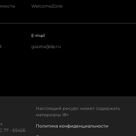
имости
WelcomeZone
E-mail
8
gazeta@dp.ru
Настоящий ресурс может содержать
материалы 18+
х
Политика конфиденциальности
 77 - 65426