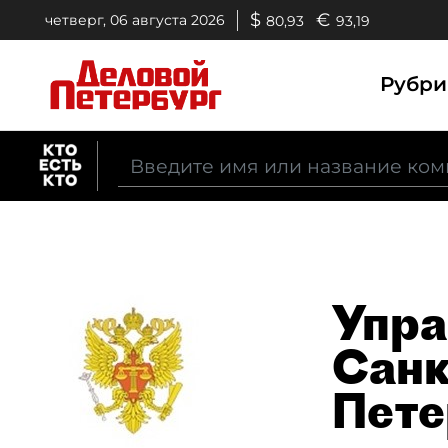
$
€
четверг, 06 августа 2026
80,93
93,19
Рубр
Упра
Санк
Пете