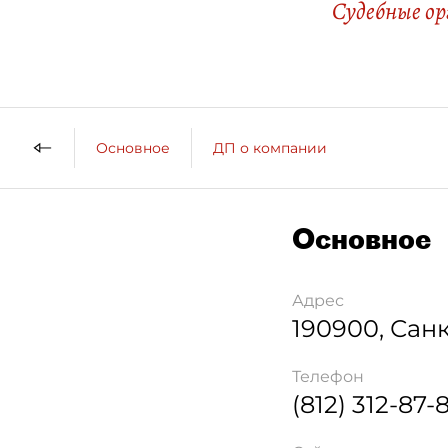
Судебные о
Основное
ДП о компании
Основное
Адрес
190900
,
Санк
Телефон
(812) 312-87-