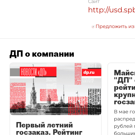
Сайт
http://usd.sp
Предложить и
ДП о компании
Майск
"ДП" 
рейти
круп
госза
В мае г
распред
Первый летний
рублей 
госзаказ. Рейтинг
большин