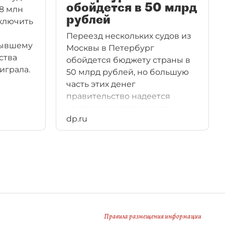
обойдется в 50 млрд
,8 млн
рублей
ключить
Переезд нескольких судов из
бывшему
Москвы в Петербург
ства
обойдется бюджету страны в
играла.
50 млрд рублей, но большую
часть этих денег
правительство надеется
компенсировать за счет
dp.ru
продажи недвижимости судов
в Москве.
Правила размещения информации