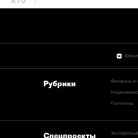
ВКонт
Финансы и 
Рубрики
Недвижимо
Политика
Экспертный
Спец­проекты