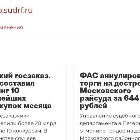
b.sudrf.ru
зменения
ий госзаказ.
ФАС аннулиро
составил
торги на достр
нг 10
Московского
нейших
райсуда за 644
купок месяца
рублей
осзаказчики
Управление судебног
елили более 20 млрд
департамента в Петер
по 10 конкурсам. В
отменило тендер на д
стве случаев
Московского районного