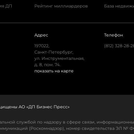
ия ДП
Рейтинг миллиардеров
База недвиж
Адрес
Телефон
197022,
(812) 328-28-2
Санкт-Петербург,
ул. Инструментальная,
д. 8, пом. 74.
показать на карте
защищены АО «ДП Бизнес Пресс»
льной службой по надзору в сфере связи, информационны
ммуникаций (Роскомнадзор), номер свидетельства ЭЛ № ФС