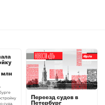
вала
ойку
 млн
о
бурге
Переезд судов в
остройку
Петербург
 суда.