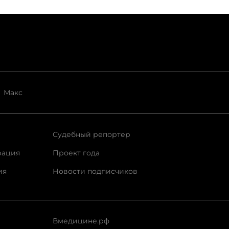
Макс
Судебный репортер
рация
Проект года
ия
Новости подписчиков
Вмедицине.рф