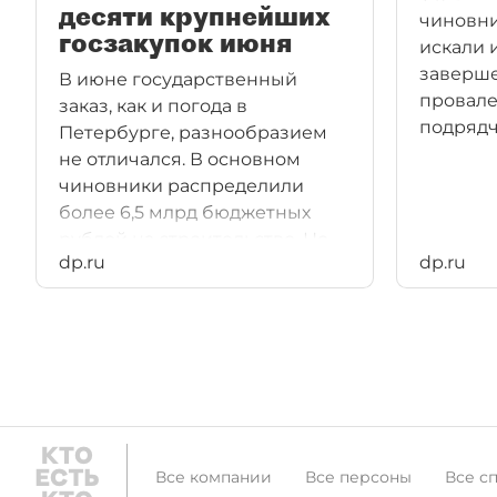
десяти крупнейших
чиновни
госзакупок июня
искали 
заверше
В июне государственный
провал
заказ, как и погода в
подрядч
Петербурге, разнообразием
не отличался. В основном
чиновники распределили
более 6,5 млрд бюджетных
рублей на строительство. Но
dp.ru
dp.ru
заключается оно в основном в
завершении проваленных
ранее проектов.
Все компании
Все персоны
Все с