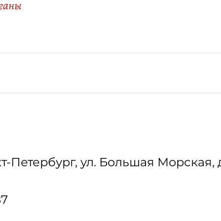
рганы
т-Петербург
,
ул. Большая Морская, д
87