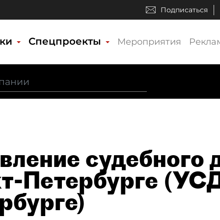
Подписаться
ики
Спецпроекты
Мероприятия
Рекла
вление судебного д
т-Петербурге (УСД 
рбурге)