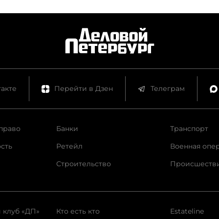
акте
Перейти в Дзен
Телеграм
право
Банки
Транспорт
сть
Ретейл
Военная опе
Строительство
Происшеств
 клуб «ДП»
Кто есть кто
Estateline