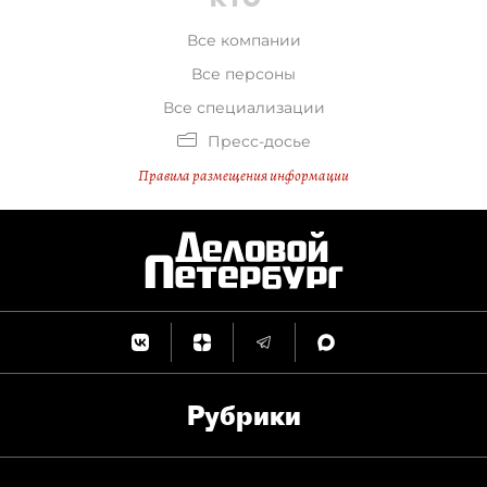
Все компании
Все персоны
Все специализации
Пресс-досье
Правила размещения информации
Рубрики