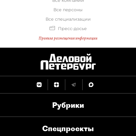
Все компании
Все персоны
Все специализации
Пресс-досье
Правила размещения информации
Рубрики
Спец­проекты