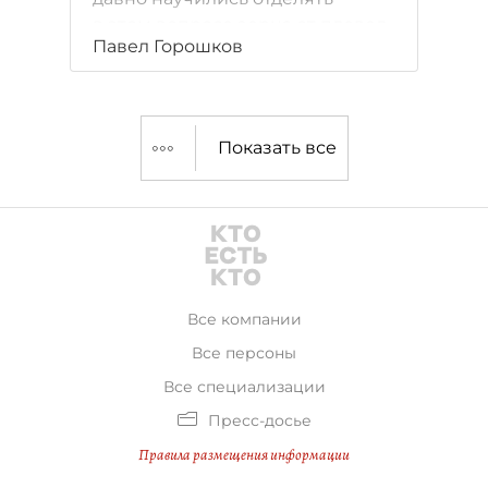
в этом вопросе зерна от плевел.
Павел Горошков
За семь лет в Петербурге было
рассмотрено 29 таких дел.
Показать все
Все компании
Все персоны
Все специализации
Пресс-досье
Правила размещения информации