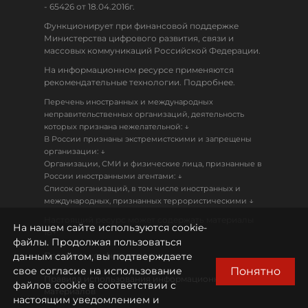
- 65426 от 18.04.2016г.
Функционирует при финансовой поддержке
Министерства цифрового развития, связи и
массовых коммуникаций Российской Федерации.
На информационном ресурсе применяются
рекомендательные технологии. Подробнее.
Перечень иностранных и международных
неправительственных организаций, деятельность
↓
которых признана нежелательной:
В России признаны экстремистскими и запрещены
↓
организации:
Организации, СМИ и физические лица, признанные в
↓
России иностранными агентами:
Список организаций, в том числе иностранных и
↓
международных, признанных террористическими
Настоящий ресурс может содержать материалы
На нашем сайте используются cookie-
18+
файлы. Продолжая пользоваться
данным сайтом, вы подтверждаете
Политика конфиденциальности
Понятно
свое согласие на использование
Правила использования информационных
файлов cookie в соответствии с
материалов
настоящим уведомлением и