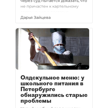
через суд пытается доказать, что
не причастен к картельному
соглашению о поставке
Дарья Зайцева
продуктов в детские сады
Кировского района.
Олдскульное меню: у
школьного питания в
Петербурге
обнаружились старые
проблемы