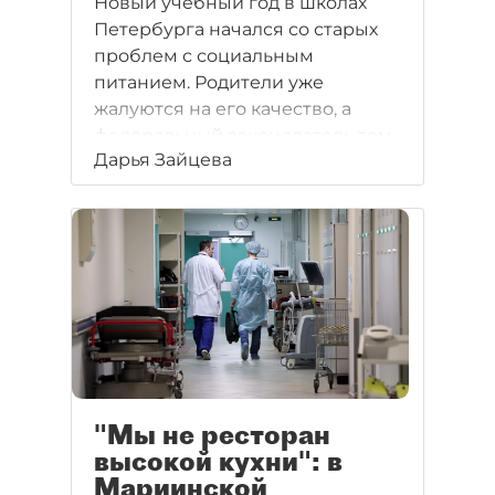
Новый учебный год в школах
Петербурга начался со старых
проблем с социальным
питанием. Родители уже
жалуются на его качество, а
федеральный законодатель тем
Дарья Зайцева
временем не спешит
совершенствовать
регулирование.
"Мы не ресторан
высокой кухни": в
Мариинской