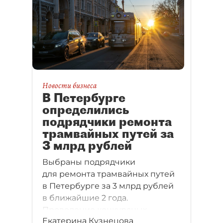
Новости бизнеса
В Петербурге
определились
подрядчики ремонта
трамвайных путей за
3 млрд рублей
Выбраны подрядчики
для ремонта трамвайных путей
в Петербурге за 3 млрд рублей
в ближайшие 2 года.
Проведение конкурсных
Екатерина Кузнецова
процедур затянулось из–