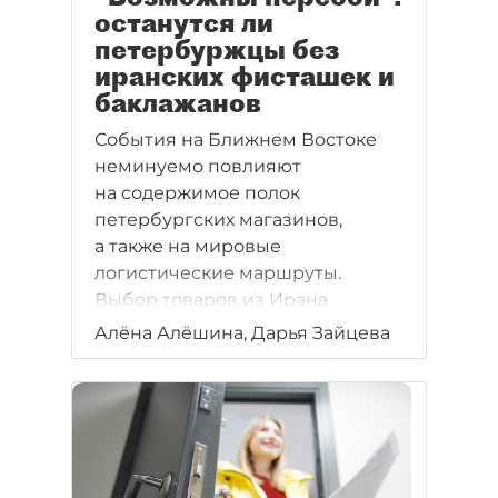
останутся ли
петербуржцы без
иранских фисташек и
баклажанов
События на Ближнем Востоке
неминуемо повлияют
на содержимое полок
петербургских магазинов,
а также на мировые
логистические маршруты.
Выбор товаров из Ирана
временно сократится. Морские
Алёна Алёшина, Дарья Зайцева
перевозки уступят место
сухопутным.