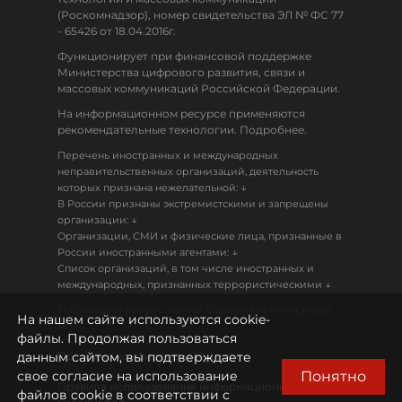
(Роскомнадзор), номер свидетельства ЭЛ № ФС 77
- 65426 от 18.04.2016г.
Функционирует при финансовой поддержке
Министерства цифрового развития, связи и
массовых коммуникаций Российской Федерации.
На информационном ресурсе применяются
рекомендательные технологии. Подробнее.
Перечень иностранных и международных
неправительственных организаций, деятельность
↓
которых признана нежелательной:
В России признаны экстремистскими и запрещены
↓
организации:
Организации, СМИ и физические лица, признанные в
↓
России иностранными агентами:
Список организаций, в том числе иностранных и
↓
международных, признанных террористическими
Настоящий ресурс может содержать материалы
На нашем сайте используются cookie-
18+
файлы. Продолжая пользоваться
данным сайтом, вы подтверждаете
Политика конфиденциальности
Понятно
свое согласие на использование
Правила использования информационных
файлов cookie в соответствии с