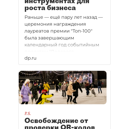
инструментах для
роста бизнеса
Раньше — ещё пару лет назад —
церемония награждения
лауреатов премии "Топ-100"
была завершающим
календарный год событийным
проектом "Делового
dp.ru
Петербурга". Сегодня список
мероприятий издания
расширен. Но ажиотажный
интерес именно к этому
рейтингу остаётся традиционно
высоким.
P.S.
Освобождение от
проверки QR-кодов