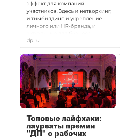
эффект для компаний-
участников. Здесь и нетворкинг,
и тимбилдинг, и укрепление
личного или HR-бренда, и
актуальные для бизнеса
dp.ru
вопросы, и различные
возможности для продвижения,
и много других опций. Но
"Здоровый бизнес" немного
выделяется в календаре
событий — это не только польза,
но и масса веселья. Поэтому
команды сразу заявляют о
повторном участии в новом
сезоне.
Топовые лайфхаки:
лауреаты премии
"ДП" о рабочих