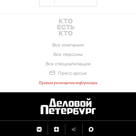
и бессменный руководитель
"Туутари парка" Александр
Вайткус.
Все компании
Все персоны
Все специализации
Пресс-досье
Правила размещения информации