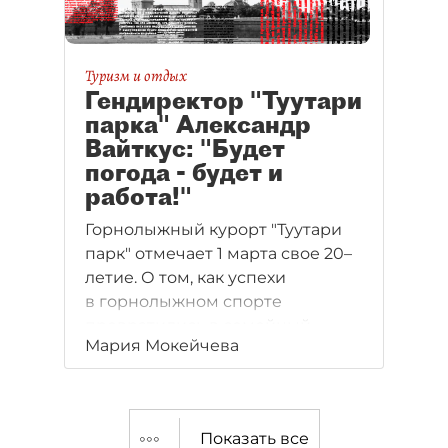
Туризм и отдых
Гендиректор "Туутари
парка" Александр
Вайткус: "Будет
погода - будет и
работа!"
Горнолыжный курорт "Туутари
парк" отмечает 1 марта свое 20–
летие. О том, как успехи
в горнолыжном спорте
превратились в семейный
Мария Мокейчева
бизнес, почему между
курортами Ленобласти нет
конкуренции и почему это
спорт не только для богатых,
Показать все
рассказывает создатель