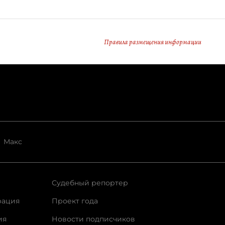
Правила размещения информации
Макс
Судебный репортер
рация
Проект года
ия
Новости подписчиков