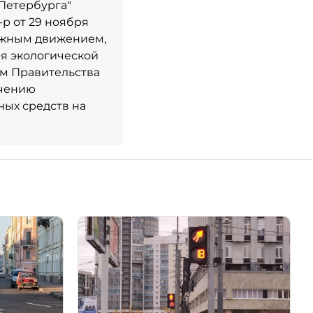
Петербурга"
р от 29 ноября
ожным движением,
ия экологической
ем Правительства
очению
ных средств на