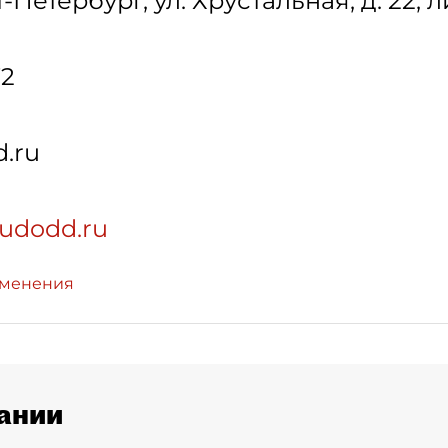
т-Петербург
,
ул. Хрустальная, д. 22, л
72
.ru
gudodd.ru
зменения
ании