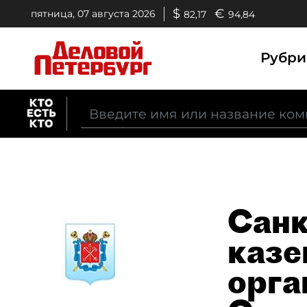
$
€
пятница, 07 августа 2026
82,17
94,84
Рубр
Санк
казе
орга