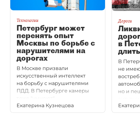
Технологии
Дороги
Петербург может
Ликв
перенять опыт
дорог
Москвы по борьбе с
в Пет
нарушителями на
длить
дорогах
В Петер
В Москве призвали
не имею
искусственный интеллект
востреб
на борьбу с нарушителями
автомоб
ПДД. В Петербурге камеры
но и пе
тоже "умнеют".
ситуаци
Екатерина Кузнецова
Екатери
но один
ДТП с п