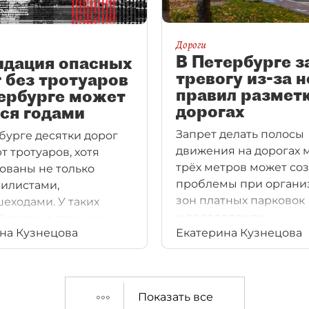
Дороги
В Петербурге з
идация опасных
тревогу из-за 
 без тротуаров
правил разметк
ербурге может
дорогах
ся годами
Запрет делать полосы
бурге десятки дорог
движения на дорогах
т тротуаров, хотя
трёх метров может соз
ованы не только
проблемы при органи
илистами,
зон платных парковок
шеходами. У таких
и велодорожек.
й разные причины,
на Кузнецова
Екатерина Кузнецова
аковые последствия —
острадавшими.
Показать все