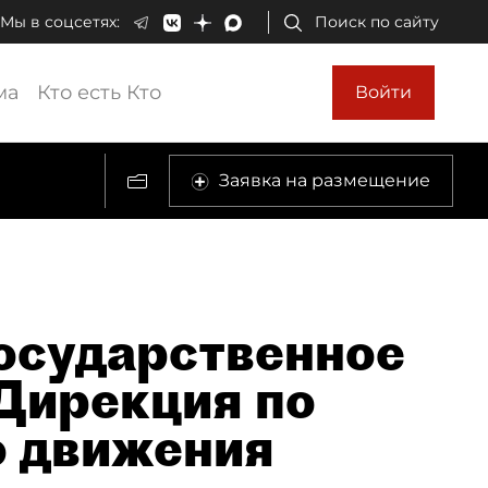
Мы в соцсетях:
Поиск по сайту
ма
Кто есть Кто
Войти
Заявка на размещение
осударственное
Дирекция по
о движения