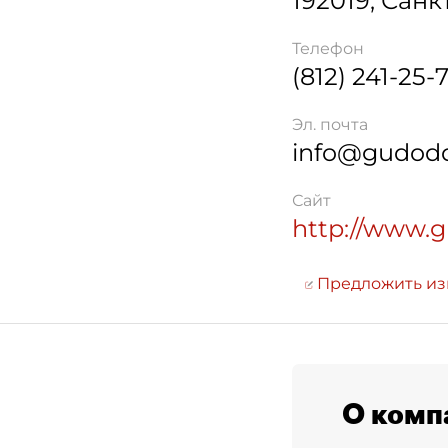
192019
,
Санк
Телефон
(812) 241-25-
Эл. почта
info@gudodd
Сайт
http://www.
Предложить и
О комп