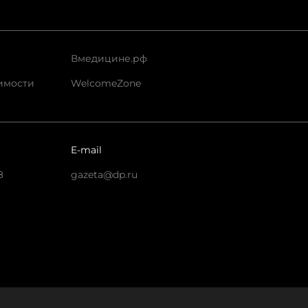
Вмедицине.рф
имости
WelcomeZone
E-mail
8
gazeta@dp.ru