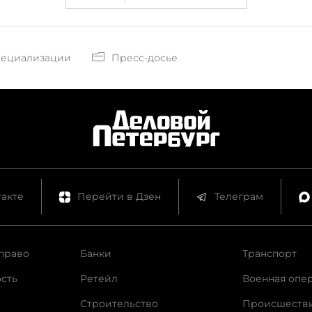
пециализации
Пресс-досье
акте
Перейти в Дзен
Телеграм
право
Банки
Транспорт
сть
Ретейл
Военная опе
Строительство
Происшеств