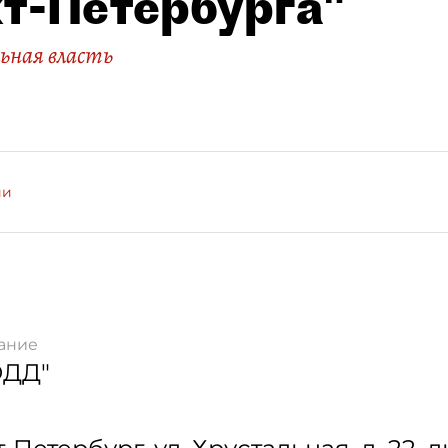
т-Петербурга"
ьная власть
ии
ание
ОДД"