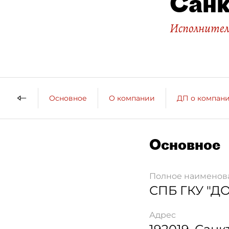
Санк
Исполнител
Основное
О компании
ДП о компан
Основное
Полное наименов
СПБ ГКУ "Д
Адрес