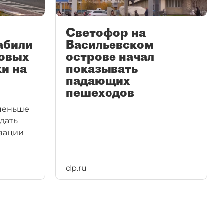
Светофор на
абили
Васильевском
новых
острове начал
и на
показывать
падающих
пешеходов
 меньше
дать
зации
dp.ru