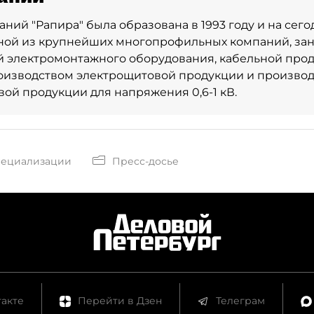
аний "Рапира" была образована в 1993 году и на сег
дной из крупнейших многопрофильных компаний, з
 электромонтажного оборудования, кабельной про
оизводством электрощитовой продукции и производ
ой продукции для напряжения 0,6-1 кВ.
пециализации
Пресс-досье
акте
Перейти в Дзен
Телеграм