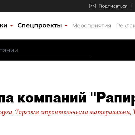
Подписаться
ики
Спецпроекты
Мероприятия
Рекла
па компаний "Рапи
слуги
,
Торговля строительными материалами
,