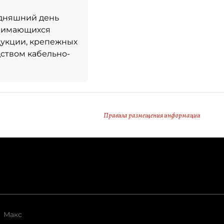
одняшний день
анимающихся
дукции, крепежных
ством кабельно-
Правила размещения информации
Макс