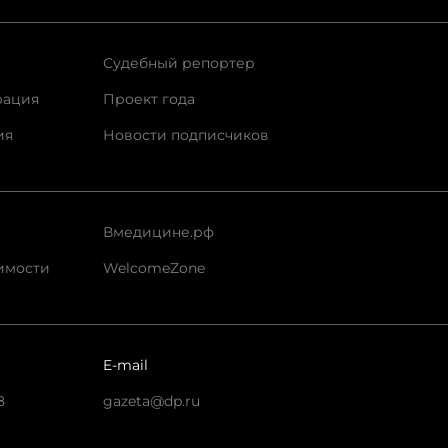
Судебный репортер
рация
Проект года
ия
Новости подписчиков
Вмедицине.рф
имости
WelcomeZone
E-mail
8
gazeta@dp.ru