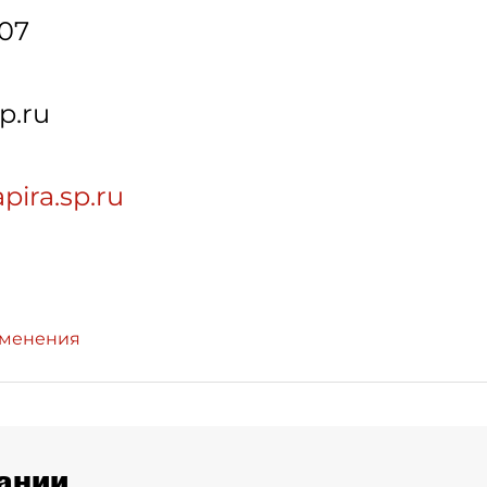
-07
p.ru
pira.sp.ru
зменения
ании