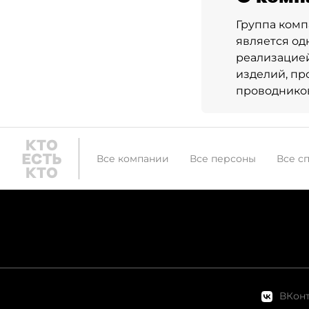
Группа комп
является о
реализацией
изделий, пр
проводников
Все компании
Все персоны
Все с
ВКонт