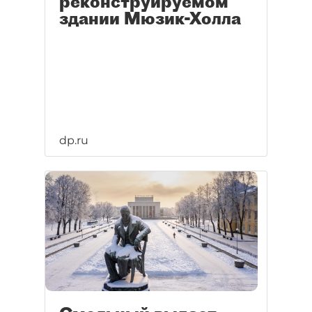
реконструируемом
здании Мюзик-Холла
dp.ru