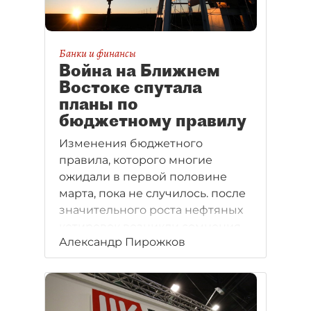
Банки и финансы
Война на Ближнем
Востоке спутала
планы по
бюджетному правилу
Изменения бюджетного
правила, которого многие
ожидали в первой половине
марта, пока не случилось. после
значительного роста нефтяных
котировок возникли сомнения
Александр Пирожков
в его необходимости.