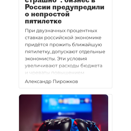
России предупредили
о непростой
пятилетке
При двузначных процентных
ставках российской экономике
придётся прожить ближайшую
пятилетку, допускают отдельные
экономисты. Эти условия
увеличивают расходы бюджета
и чреваты повышением
налогов.
Александр Пирожков