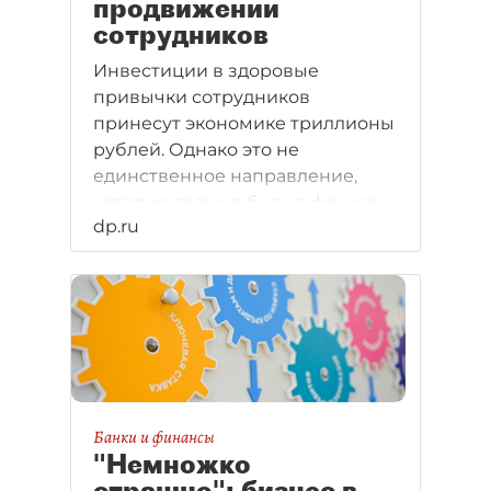
продвижении
сотрудников
Инвестиции в здоровые
привычки сотрудников
принесут экономике триллионы
рублей. Однако это не
единственное направление,
которое должно быть в фокусе
dp.ru
внимания бизнеса в условиях
дефицита кадров. Эксперты
констатируют: рынок труда в
стадии глубокой
трансформации.
Банки и финансы
"Немножко
страшно": бизнес в