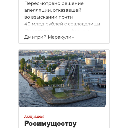
Пересмотрено решение
апелляции, отказавшей
во взыскании почти
40 млрд рублей с совладелицы
Петербургского нефтяного
Дмитрий Маракулин
терминала Елены Васильевой.
Актуально
Росимуществу