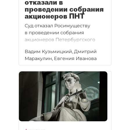
отказали в
проведении собрания
акционеров ПНТ
Суд отказал Росимуществу
в проведении собрания
акционеров Петербургского
нефтяного терминала, несмотря
Вадим Кузьмицкий, Дмитрий
на контрольный пакет акций.
Маракулин, Евгения Иванова