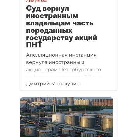
Актуально
Суд вернул
иностранным
владельцам часть
переданных
государству акций
ПНТ
Апелляционная инстанция
вернула иностранным
акционерам Петербургского
нефтяного терминала 2,8 тыс.
Дмитрий Маракулин
акций. Однако судебная баталия
за них, вероятно, продолжится
в Арбитражном суде Северо–
Западного округа.