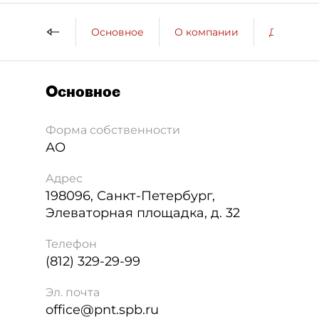
Основное
О компании
ДП о ко
Основное
Форма собственности
АО
Адрес
198096
,
Санкт-Петербург
,
Элеваторная площадка, д. 32
Телефон
(812) 329-29-99
Эл. почта
office@pnt.spb.ru