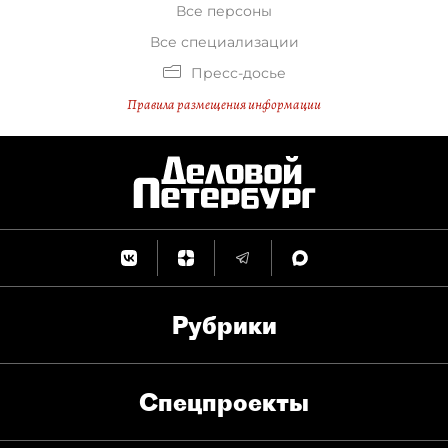
Все персоны
Все специализации
Пресс-досье
Правила размещения информации
Рубрики
Спец­проекты