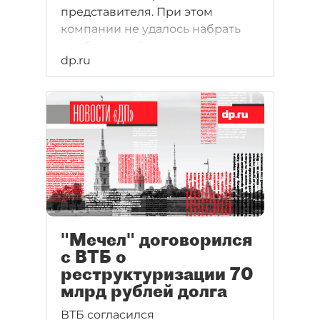
представителя. При этом
компании не удалось набрать
необходимый кворум для
dp.ru
голосования по вопросу о
реструктуризации долга.
"Мечел" договорился
с ВТБ о
реструктуризации 70
млрд рублей долга
ВТБ согласился