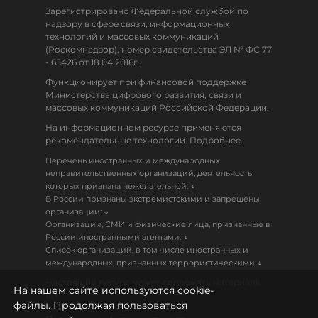
Зарегистрировано Федеральной службой по
надзору в сфере связи, информационных
технологий и массовых коммуникаций
(Роскомнадзор), номер свидетельства ЭЛ № ФС 77
- 65426 от 18.04.2016г.
Функционирует при финансовой поддержке
Министерства цифрового развития, связи и
массовых коммуникаций Российской Федерации.
На информационном ресурсе применяются
рекомендательные технологии. Подробнее.
Перечень иностранных и международных
неправительственных организаций, деятельность
↓
которых признана нежелательной:
В России признаны экстремистскими и запрещены
↓
организации:
Организации, СМИ и физические лица, признанные в
↓
России иностранными агентами:
Список организаций, в том числе иностранных и
↓
международных, признанных террористическими
Настоящий ресурс может содержать материалы
На нашем сайте используются cookie-
18+
файлы. Продолжая пользоваться