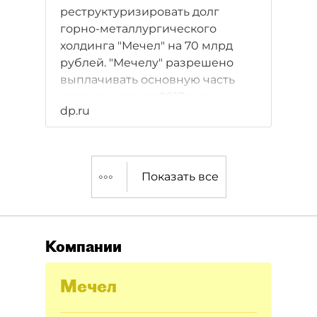
реструктуризировать долг
горно-металлургического
холдинга "Мечел" на 70 млрд
рублей. "Мечелу" разрешено
выплачивать основную часть
долга до апреля 2017 года,
dp.ru
полностью покрыть долг
планируется до апреля 2020
года.
Показать все
Компании
Мечел