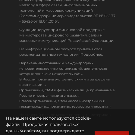
надзору в сфере связи, информационных
технологий и массовых коммуникаций
(Роскомнадзор), номер свидетельства ЭЛ № ФС 77
- 65426 от 18.04.2016г.
Функционирует при финансовой поддержке
Министерства цифрового развития, связи и
массовых коммуникаций Российской Федерации.
На информационном ресурсе применяются
рекомендательные технологии. Подробнее.
Перечень иностранных и международных
неправительственных организаций, деятельность
↓
которых признана нежелательной:
В России признаны экстремистскими и запрещены
↓
организации:
Организации, СМИ и физические лица, признанные в
↓
России иностранными агентами:
Список организаций, в том числе иностранных и
↓
международных, признанных террористическими
Настоящий ресурс может содержать материалы
На нашем сайте используются cookie-
18+
файлы. Продолжая пользоваться
данным сайтом, вы подтверждаете
Политика конфиденциальности