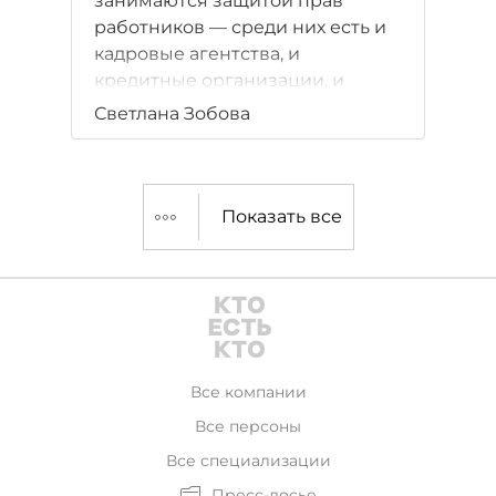
занимаются защитой прав
работников — среди них есть и
кадровые агентства, и
кредитные организации, и
юрфирмы, и даже финансовые
Светлана Зобова
"прокладки". "ДП" исследовал,
чем современные профсоюзы
занимаются, кому приносят
пользу и как с ними борются
Показать все
работодатели.
Все компании
Все персоны
Все специализации
Пресс-досье