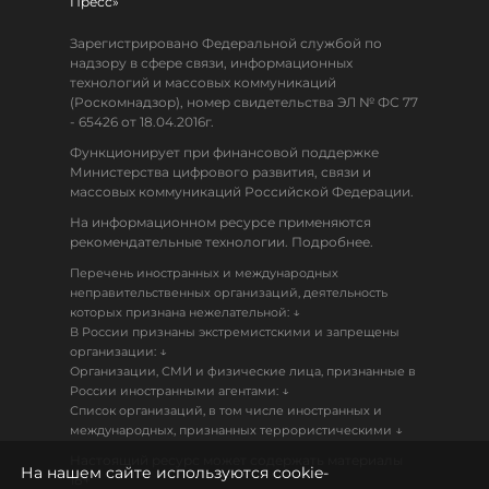
Пресс»
Зарегистрировано Федеральной службой по
надзору в сфере связи, информационных
технологий и массовых коммуникаций
(Роскомнадзор), номер свидетельства ЭЛ № ФС 77
- 65426 от 18.04.2016г.
Функционирует при финансовой поддержке
Министерства цифрового развития, связи и
массовых коммуникаций Российской Федерации.
На информационном ресурсе применяются
рекомендательные технологии. Подробнее.
Перечень иностранных и международных
неправительственных организаций, деятельность
↓
которых признана нежелательной:
В России признаны экстремистскими и запрещены
↓
организации:
Организации, СМИ и физические лица, признанные в
↓
России иностранными агентами:
Список организаций, в том числе иностранных и
↓
международных, признанных террористическими
Настоящий ресурс может содержать материалы
На нашем сайте используются cookie-
18+