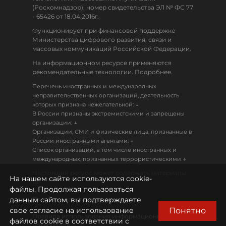
(Роскомнадзор), номер свидетельства ЭЛ № ФС 77
- 65426 от 18.04.2016г.
Функционирует при финансовой поддержке
Министерства цифрового развития, связи и
массовых коммуникаций Российской Федерации.
На информационном ресурсе применяются
рекомендательные технологии. Подробнее.
Перечень иностранных и международных
неправительственных организаций, деятельность
↓
которых признана нежелательной:
В России признаны экстремистскими и запрещены
↓
организации:
Организации, СМИ и физические лица, признанные в
↓
России иностранными агентами:
Список организаций, в том числе иностранных и
↓
международных, признанных террористическими
Настоящий ресурс может содержать материалы
На нашем сайте используются cookie-
18+
файлы. Продолжая пользоваться
данным сайтом, вы подтверждаете
Политика конфиденциальности
Понятно
свое согласие на использование
Правила использования информационных
файлов cookie в соответствии с
материалов