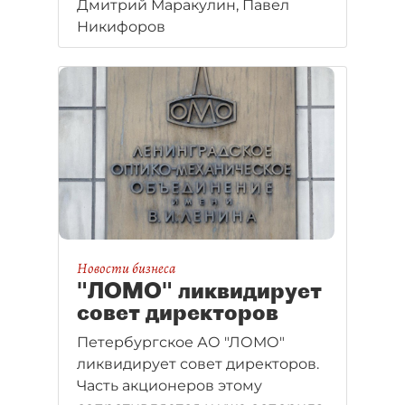
Дмитрий Маракулин, Павел
предстоящем собрании
Никифоров
акционеров.
Новости бизнеса
"ЛОМО" ликвидирует
совет директоров
Петербургское АО "ЛОМО"
ликвидирует совет директоров.
Часть акционеров этому