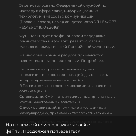
Зарегистрировано Федеральной службой по
надзору в сфере связи, информационных
технологий и массовых коммуникаций
(Роскомнадзор), номер свидетельства ЭЛ № ФС 77
- 65426 от 18.04.2016г.
Функционирует при финансовой поддержке
Министерства цифрового развития, связи и
массовых коммуникаций Российской Федерации.
На информационном ресурсе применяются
рекомендательные технологии. Подробнее.
Перечень иностранных и международных
неправительственных организаций, деятельность
↓
которых признана нежелательной:
В России признаны экстремистскими и запрещены
↓
организации:
Организации, СМИ и физические лица, признанные в
↓
России иностранными агентами:
Список организаций, в том числе иностранных и
↓
международных, признанных террористическими
Настоящий ресурс может содержать материалы
На нашем сайте используются cookie-
18+
файлы. Продолжая пользоваться