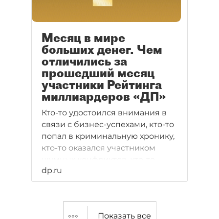
Месяц в мире
больших денег. Чем
отличились за
прошедший месяц
участники Рейтинга
миллиардеров «ДП»
Кто-то удостоился внимания в
связи с бизнес-успехами, кто-то
попал в криминальную хронику,
кто-то оказался участником
шумных конфликтов, кто-то
dp.ru
лишился должности, а кто-то,
наоборот, обрел карьерные
перспективы на ниве
госслужбы.
Показать все