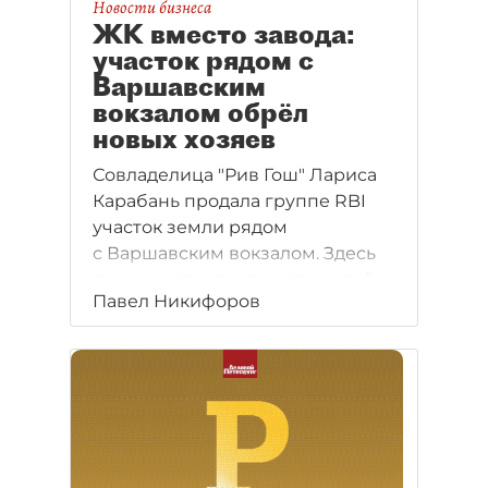
Новости бизнеса
ЖК вместо завода:
участок рядом с
Варшавским
вокзалом обрёл
новых хозяев
Совладелица "Рив Гош" Лариса
Карабань продала группе RBI
участок земли рядом
с Варшавским вокзалом. Здесь
планируется построить жилой
Павел Никифоров
комплекс на 20 тыс. м2.