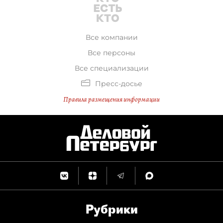
Все компании
Все персоны
Все специализации
Пресс-досье
Правила размещения информации
Рубрики