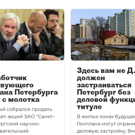
Здесь вам не Д
аботчик
должен
твующего
застраиваться
ана Петербурга
Петербург без
 с молотка
деловой функц
титуле
й собрался продать
кет акций ЗАО "Санкт–
В жилых зонах будуще
ргский научно–
Генплана могут огран
вательский
деловую застройку. В