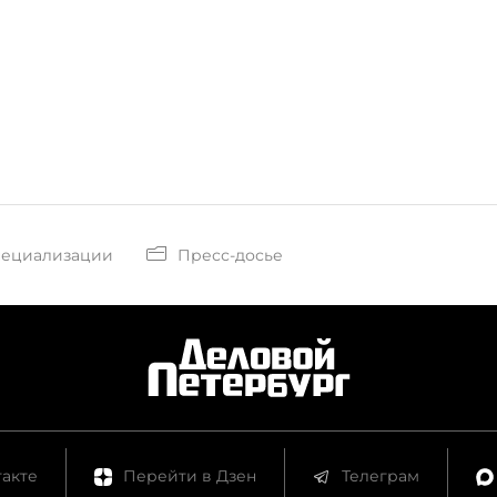
пециализации
Пресс-досье
акте
Перейти в Дзен
Телеграм