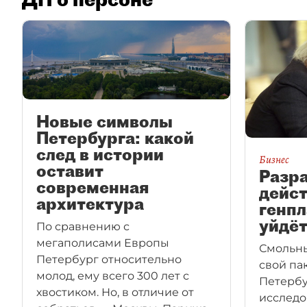
Новые символы
Петербурга: какой
след в истории
Бизнес
оставит
Разр
современная
дейс
архитектура
генпл
уйдёт
По сравнению с
мегаполисами Европы
Смольны
Петербург относительно
свой па
молод, ему всего 300 лет с
Петербу
хвостиком. Но, в отличие от
исследо