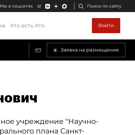
Мы в соцсетях:
Поиск по сайту
ма
Кто есть Кто
Войти
Заявка на размещение
нович
нное учреждение "Научно-
рального плана Санкт-