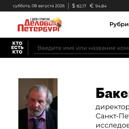
$
€
суббота, 08 августа 2026
82,17
94,84
Рубр
Баке
директо
Санкт-Пе
исследов