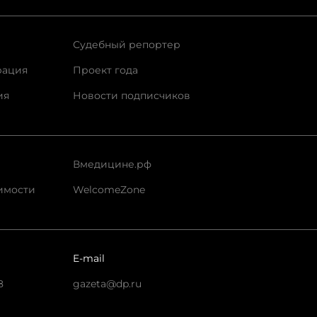
Судебный репортер
рация
Проект года
ия
Новости подписчиков
Вмедицине.рф
имости
WelcomeZone
E-mail
8
gazeta@dp.ru