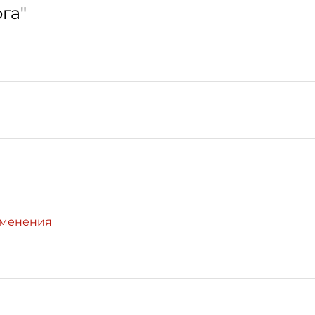
га"
зменения