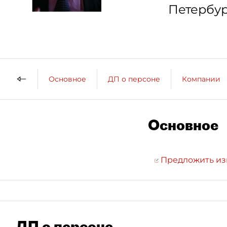
Петербур
Основное
ДП о персоне
Компании
Основное
Предложить и
ДП о персоне