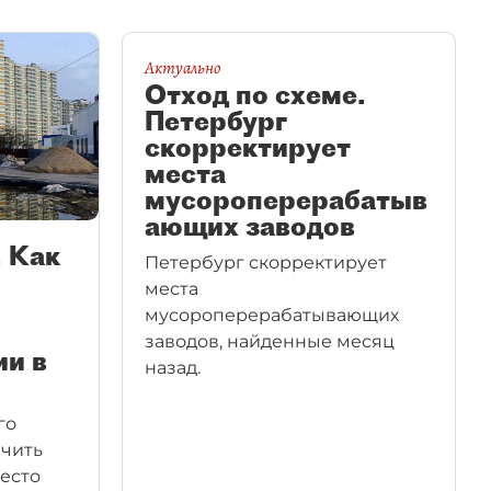
Актуально
Отход по схеме.
Петербург
скорректирует
места
мусороперерабатыв
ающих заводов
. Как
Петербург скорректирует
места
мусороперерабатывающих
заводов, найденные месяц
ии в
назад.
го
ичить
место