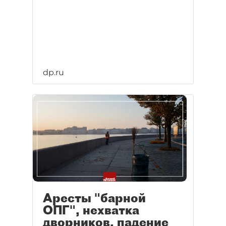
dp.ru
Аресты "барной
ОПГ", нехватка
дворников, падение