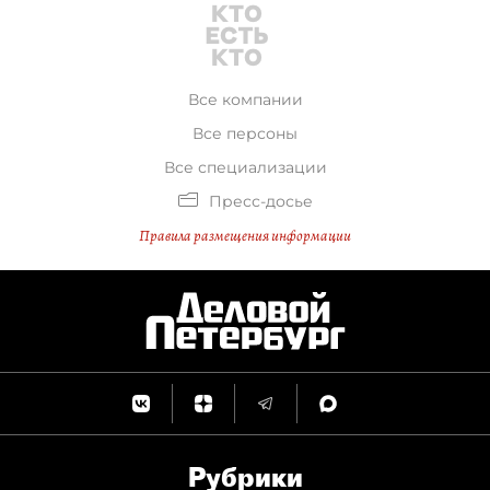
Все компании
Все персоны
Все специализации
Пресс-досье
Правила размещения информации
Рубрики