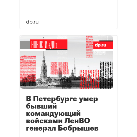
dp.ru
В Петербурге умер
бывший
командующий
войсками ЛенВО
генерал Бобрышев