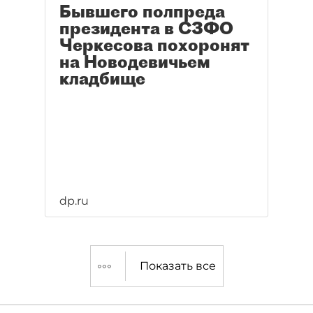
Бывшего полпреда
президента в СЗФО
Черкесова похоронят
на Новодевичьем
кладбище
dp.ru
Показать все