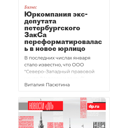
Бизнес
Юркомпания экс-
депутата
петербургского
ЗакСа
переформатировалас
ь в новое юрлицо
В последних числах января
стало известно, что ООО
"Северо–Западный правовой
центр “Человек и закон”",
Виталия Пасютина
принадлежащее депутату
прошлых созывов ЗакСа Борису
Киселёву, ликвидировано.