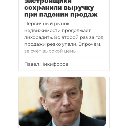
застройщики
сохранили выручку
при падении продаж
Первичный рынок
недвижимости продолжает
лихорадить. Во второй раз за год
продажи резко упали. Впрочем,
за счёт высокой цены
девелоперам удаётся оставаться
Павел Никифоров
на плаву и продолжать
строительство.