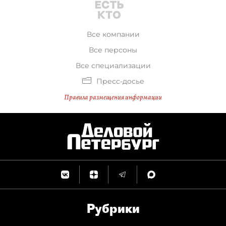
Все компании
Все персоны
Все специализации
Пресс-досье
Правила размещения информации
Рубрики