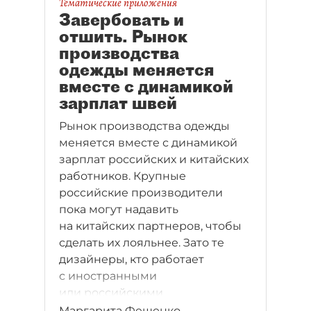
пока не стало. Впрочем,
Тематические приложения
Завербовать и
обещанного три года ждут,
отшить. Рынок
а примерно столько и отведено
производства
приоритетному проекту
одежды меняется
комитета по развитию
вместе с динамикой
предпринимательства.
зарплат швей
Рынок производства одежды
меняется вместе с динамикой
зарплат российских и китайских
работников. Крупные
российские производители
пока могут надавить
на китайских партнеров, чтобы
сделать их лояльнее. Зато те
дизайнеры, кто работает
с иностранными
или российскими
поставщиками по схеме b2b,
Маргарита Фещенко