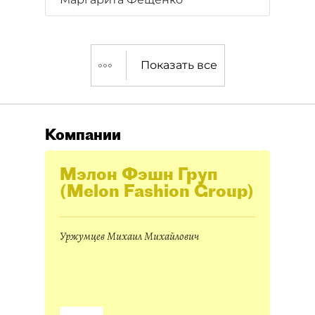
сетуют: хочешь сделать
хорошо — сделай сам.
Показать все
Компании
Мэлон Фэшн Груп
(Melon Fashion Group)
Уржумцев Михаил Михайлович