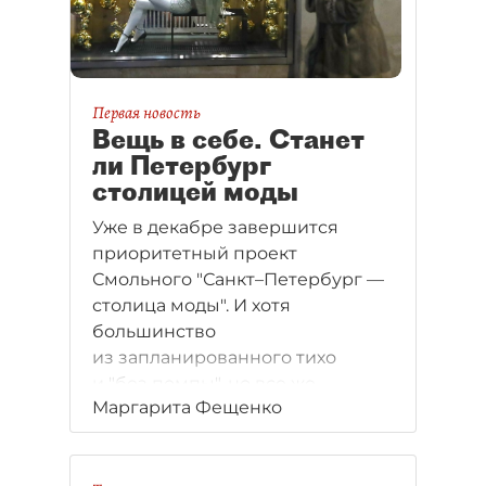
Первая новость
Вещь в себе. Станет
ли Петербург
столицей моды
Уже в декабре завершится
приоритетный проект
Смольного "Санкт–Петербург —
столица моды". И хотя
большинство
из запланированного тихо
и "без помпы", но все же
Маргарита Фещенко
получило развитие, местные
дизайнеры пожимают плечами:
лучше их креативному бизнесу