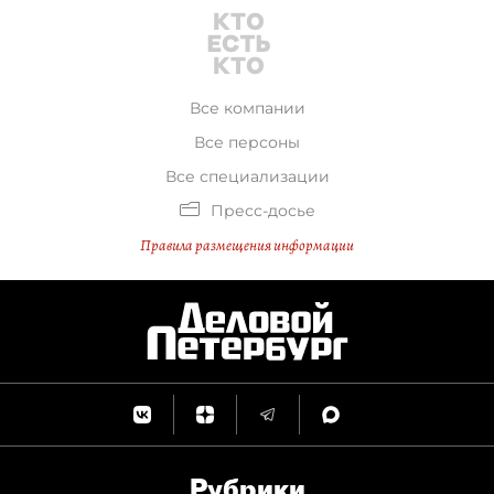
Все компании
Все персоны
Все специализации
Пресс-досье
Правила размещения информации
Рубрики