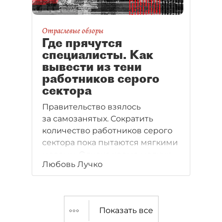
Отраслевые обзоры
Где прячутся
специалисты. Как
вывести из тени
работников серого
сектора
Правительство взялось
за самозанятых. Сократить
количество работников серого
сектора пока пытаются мягкими
мерами. Однако кроме мелких
Любовь Лучко
дельцов и людей, оказывающих
услуги на дому, в тени
скрываются и необходимые
бизнесу специалисты.
Показать все