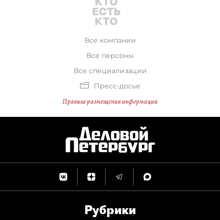
Все компании
Все персоны
Все специализации
Пресс-досье
Правила размещения информации
Рубрики