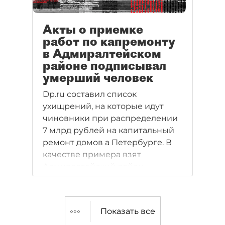
Акты о приемке
работ по капремонту
в Адмиралтейском
районе подписывал
умерший человек
Dp.ru составил список
ухищрений, на которые идут
чиновники при распределении
7 млрд рублей на капитальный
ремонт домов а Петербурге. В
качестве примера взят
Адмиралтейский район.
Попытки сделать процесс
распределения этих денег
прозрачным пока не увенчались
Показать все
успехом.