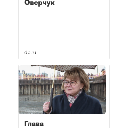
Оверчук
dp.ru
Глава