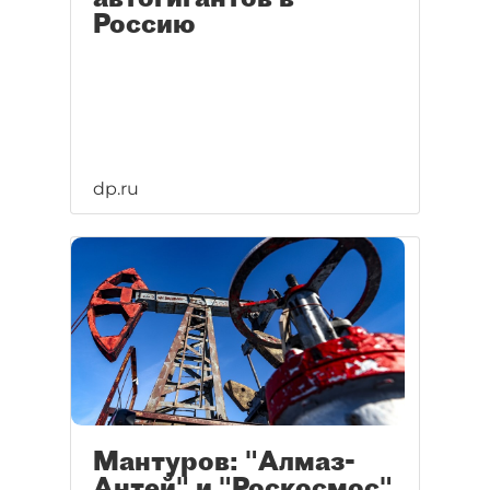
Россию
dp.ru
Мантуров: "Алмаз-
Антей" и "Роскосмос"