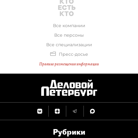
Все компании
Все персоны
Все специализации
Пресс-досье
Правила размещения информации
Рубрики