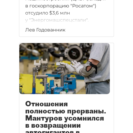
в госкорпорацию "Росатом")
отсудило $3,6 млн
у "Энергомашспецстали".
Лев Годованник
Отношения
полностью прерваны.
Мантуров усомнился
в возвращении
автогигантов в