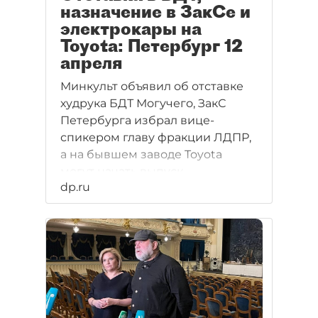
назначение в ЗакСе и
электрокары на
Toyota: Петербург 12
апреля
Минкульт объявил об отставке
худрука БДТ Могучего, ЗакС
Петербурга избрал вице-
спикером главу фракции ЛДПР,
а на бывшем заводе Toyota
могут начать выпуск
dp.ru
электромобилей. Главное за
день — в дайджесте "ДП".