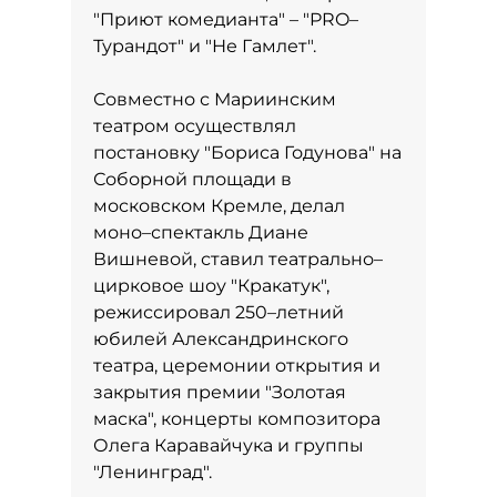
"Приют комедианта" – "PRO–
Турандот" и "Не Гамлет".
Совместно с Мариинским
театром осуществлял
постановку "Бориса Годунова" на
Соборной площади в
московском Кремле, делал
моно–спектакль Диане
Вишневой, ставил театрально–
цирковое шоу "Кракатук",
режиссировал 250–летний
юбилей Александринского
театра, церемонии открытия и
закрытия премии "Золотая
маска", концерты композитора
Олега Каравайчука и группы
"Ленинград".