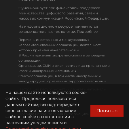
Функционирует при финансовой поддержке
Министерства цифрового развития, связи и
массовых коммуникаций Российской Федерации.
На информационном ресурсе применяются
рекомендательные технологии. Подробнее.
Перечень иностранных и международных
неправительственных организаций, деятельность
↓
которых признана нежелательной:
В России признаны экстремистскими и запрещены
↓
организации:
Организации, СМИ и физические лица, признанные в
↓
России иностранными агентами:
Список организаций, в том числе иностранных и
↓
международных, признанных террористическими
Настоящий ресурс может содержать материалы
На нашем сайте используются cookie-
18+
файлы. Продолжая пользоваться
данным сайтом, вы подтверждаете
Политика конфиденциальности
Понятно
свое согласие на использование
Правила использования информационных
файлов cookie в соответствии с
материалов
настоящим уведомлением и
Политикой о конфиденциальности.
Охрана труда